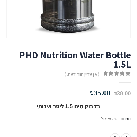
PHD Nutrition Water Bottle
1.5L
( אין עדיין חוות דעת. )
out of 5
0
המחיר
המחיר
₪
35.00
₪
39.00
המקורי
הנוכחי
בקבוק מים 1.5 ליטר איכותי
היה:
הוא:
₪35.00.
₪39.00.
זמינות:
המלאי אזל