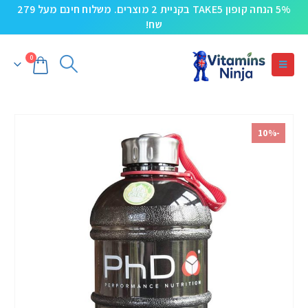
5% הנחה קופון TAKE5 בקניית 2 מוצרים. משלוח חינם מעל 279
שח!
0
-10%