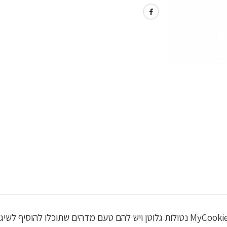
סוף סוף עוגייה שאתם גם יכולים לאכול אותה! העוגיות MyCookie נטולות גלוטן ויש להם 