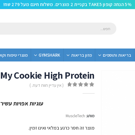
5% הנחה קופון TAKE5 בקניית 2 מוצרים. משלוח חינם מעל 279 שח!
בריאות ותוספים
מזון בריאות
GYMSHARK
מוצרי טיפוח וקו
My Cookie High Protein
( אין עדיין חוות דעת. )
out of 5
0
עוגיות אפויות עשירות בחלבון
מותג:
MuscleTech
מוצר זה חסר כרגע במלאי ואינו זמין.