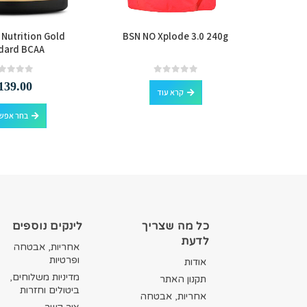
Nutrition Gold
BSN NO Xplode 3.0 240g
MyProt
dard BCAA
out of 5
0
out of 5
0
139.00
קרא עוד
למוצר זה יש מספר סוגים. ניתן לבחור את האפשרויות בעמוד המוצר
בחר אפשר
כל מה שצריך
לינקים נוספים
לדעת
אחריות, אבטחה
ופרטיות
אודות
מדיניות משלוחים,
תקנון האתר
ביטולים וחזרות
אחריות, אבטחה