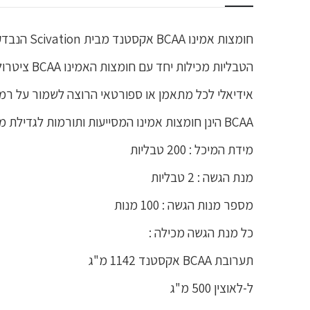
חומצות אמינו BCAA אקסטנד מבית Scivation הנבדקו והוסמכו לחומצות אמינו מסועפות ביחס של 2:1:1 היוצר על ידי הטבע.
הטבליות מכילות יחד עם חומצות האמינו BCAA ציטרולין מלאט אשר משמש לעיכוב הפרשת חומצות החלב.
אידיאלי לכל מתאמן או ספורטאי הרוצה לשמור על רמות גבוהות
BCAA הינן חומצות אמינו המסייעות ותורמות לגדילת מסת וכוח השריר ופועלות להגביר את סינתזת החלבון.
מידת המיכל : 200 טבליות
מנת הגשה : 2 טבליות
מספר מנות הגשה : 100 מנות
כל מנת הגשה מכילה :
תערובת BCAA אקסטנד 1142 מ"ג
ל-לאוצין 500 מ"ג