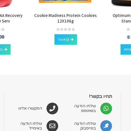
AA Recovery
Cookie Madness Protein Cookies
Optimum 
 Serv
12X106g
Stan
out of 5
0
out of 5
0
00
₪
קרא עוד
למוצר זה יש מספר סוגים. ניתן לבחור את האפשרויות בעמוד המוצר
ויות
בח
תהיו בקשר!
שלחו הודעה
התקשרו אלינו
בוואטספ
שלחו הודעה
שלחו הודעה
בפייסבוק
באימייל