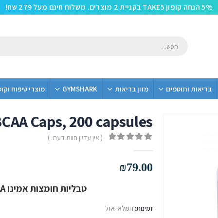
5% הנחה קופון TAKE5 בקניית 2 מוצרים. משלוח חינם מעל 279 שח!
בריאות ותוספים
מזון בריאות
GYMSHARK
מוצרי טיפוח וקו
BCAA Caps, 200 capsules
( אין עדיין חוות דעת. )
out of 5
0
₪
79.00
טבליות חומצות אמינו BCAA אקסטנד מבית Scivation
זמינות:
המלאי אזל