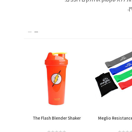
.
n-Ear
The Flash Blender Shaker
Meglio Resistanc