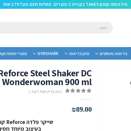
5% הנחה קופון TAKE5 בקניית 2 מוצרים. משלוח חינם מעל 279 שח!
בריאות ותוספים
מזון בריאות
GYMSHARK
מוצרי טיפוח וקו
eforce Steel Shaker DC
Wonderwoman 900 ml
( אין עדיין חוות דעת. )
out of 5
0
₪
89.00
שייקר פלדה Reforce קולקציית DC -וונדרוומן 900 מ"ל
בעיצוב מיוחד חסין 