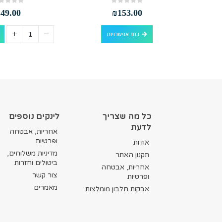
out of 5
0
out of 5
0
₪
49.00
₪
153.00
למוצר זה יש מספר סוגים. ניתן לבחור את האפשרויות בעמוד המוצר
סף לסל
בחר אפשרויות
כל מה שצריך
לינקים נוספים
לדעת
אחריות, אבטחה
ופרטיות
אודות
מדיניות משלוחים,
תקנון האתר
ביטולים וחזרות
אחריות, אבטחה
צור קשר
ופרטיות
מאמרים
אבקות חלבון מומלצות