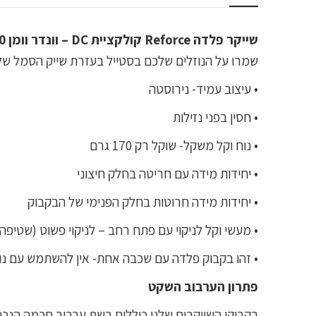
שייקר פלדה Reforce קולקציית DC – וונדר וומן 900 מ"ל
שמרו על הנוזלים שלכם בסטייל בעזרת שייק הסמל של וו
• עיצוב עמיד- נירוסטה
• חסין בפני נזילות
• נוח וקל משקל- שוקל רק 170 גרם
• יחידות מידה עם חריטה בחלק חיצוני
• יחידות מידה חרוטות בחלק הפנימי של הבקבוק
• מעשי וקל לניקוי עם פתח רחב – לניקוי פשוט (שטיפה 
• זהו בקבוק פלדה עם שכבה אחת- אין להשתמש עם נוז
פתרון הערבוב השקט
בקבוקי השייקרים שלנו כוללים רשת ערבוב חכמה הנ