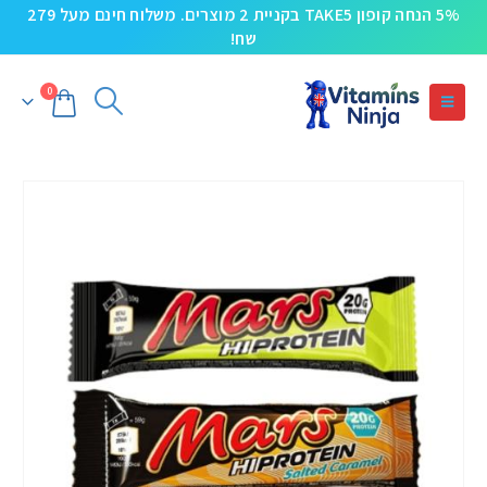
5% הנחה קופון TAKE5 בקניית 2 מוצרים. משלוח חינם מעל 279
שח!
0