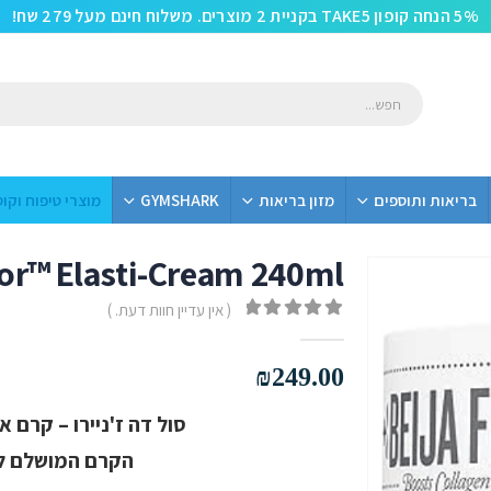
5% הנחה קופון TAKE5 בקניית 2 מוצרים. משלוח חינם מעל 279 שח!
בריאות ותוספים
מזון בריאות
GYMSHARK
מוצרי טיפוח וקו
Flor™ Elasti-Cream 240ml
240 מ"ל
( אין עדיין חוות דעת. )
out of 5
0
₪
249.00
סול דה ז'ניירו – קרם אלסטי a Flor™ (240
הקרם המושלם לע