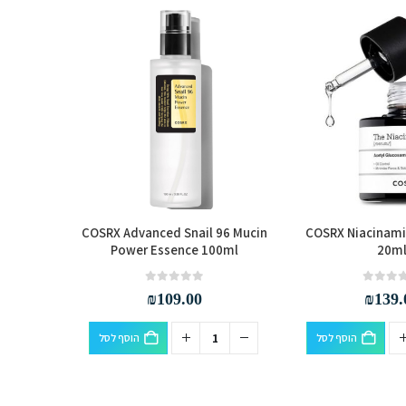
90 
a 62 Mist
COSRX Advanced Snail 96 Mucin
COSRX Niacinami
Power Essence 100ml
20m
out of 5
0
₪
109.00
₪
139.
הוסף לסל
הוסף לסל