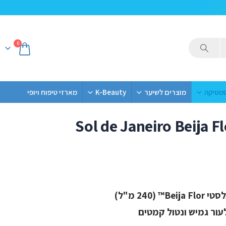
0
סמטיקה
מוצרים לשיער
K-Beauty
מארזי טיפוח ויופי
Sol de Janeiro Beija 
240 מ"ל
Beij מ"ל)
ור גמיש ונטול קמטים