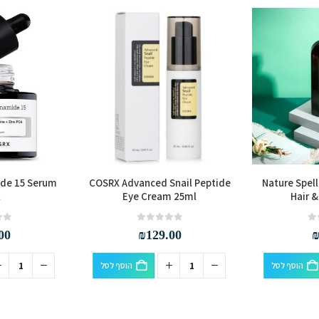
de 15 Serum
COSRX Advanced Snail Peptide
Nature Spell
l
Eye Cream 25ml
Hair &
out of 5
0
out of 5
0
00
₪
129.00
הוסף לסל
הוסף לסל