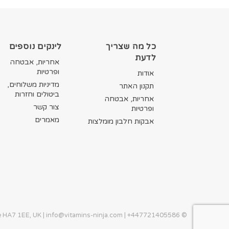
כל מה שצריך
לינקים נוספים
לדעת
אחריות, אבטחה
ופרטיות
אודות
מדיניות משלוחים,
תקנון האתר
ביטולים וחזרות
אחריות, אבטחה
צור קשר
ופרטיות
מאמרים
אבקות חלבון מומלצות
info@vitamins-ninja.com
| +447721405586
© Copyright 2026. All Rights Reserved. Operated by Vitamins Ninja | Stanmore HA7 1EE, UK |