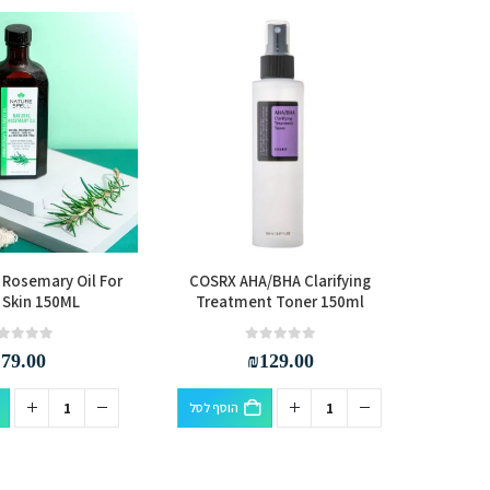
 Rosemary Oil For
COSRX AHA/BHA Clarifying
SOL DE
 Skin 150ML
Treatment Toner 150ml
Perfu
Pe
out of 5
0
out of 5
0
₪
79.00
₪
129.00
הוסף לסל
סף לסל