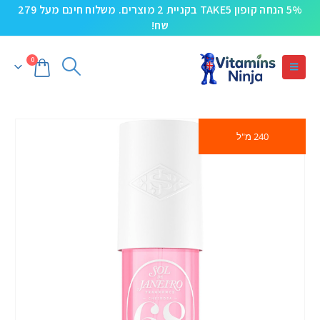
5% הנחה קופון TAKE5 בקניית 2 מוצרים. משלוח חינם מעל 279
שח!
0
240 מ"ל