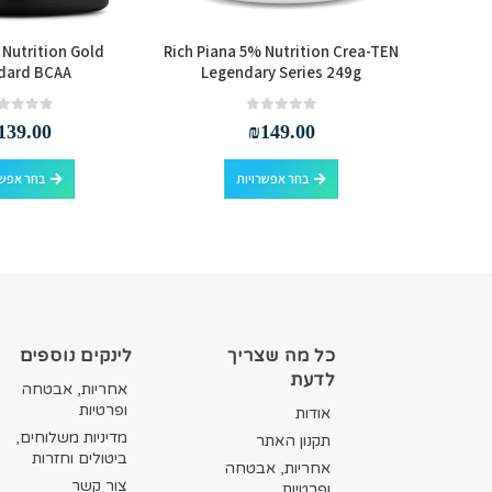
Nutrition Gold
Rich Piana 5% Nutrition Crea-TEN
Refle
dard BCAA
Legendary Series 249g
Creatin
out of 5
0
out of 5
0
139.00
₪
149.00
למוצר זה יש מספר סוגים. ניתן לבחור את האפשרויות בעמוד המוצר
בחר אפשרויות
בחר אפשר
סף לסל
כל מה שצריך
לינקים נוספים
לדעת
אחריות, אבטחה
ופרטיות
אודות
מדיניות משלוחים,
תקנון האתר
ביטולים וחזרות
אחריות, אבטחה
צור קשר
ופרטיות