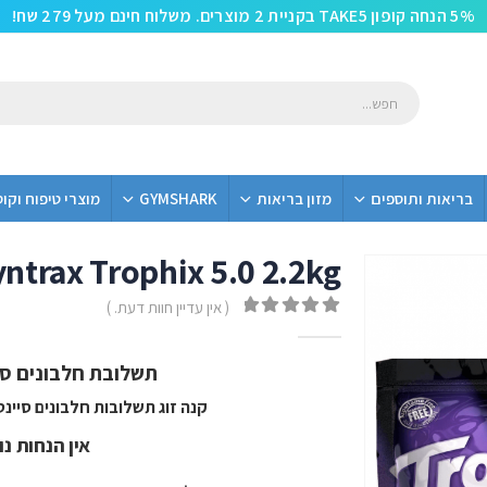
5% הנחה קופון TAKE5 בקניית 2 מוצרים. משלוח חינם מעל 279 שח!
בריאות ותוספים
מזון בריאות
GYMSHARK
מוצרי טיפוח וקו
ntrax Trophix 5.0 2.2kg
מבצע זוגות
( אין עדיין חוות דעת. )
out of 5
0
תשלובת חלבונים סיינט
קנה זוג תשלובות חלבונים סיינטרקס טרופיקס
אין הנחות נ