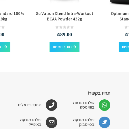
andard 100%
SciVation Xtend Intra-Workout
Optimum 
.8kg
BCAA Powder 432g
Stan
out of 5
0
out of 5
0
00
₪
89.00
₪
למוצר זה יש מספר סוגים. ניתן לבחור את האפשרויות בעמוד המוצר
למוצר זה יש מספר סוגים. ניתן לבחור את האפשרויות בעמוד המוצר
ויות
בחר אפשרויות
בח
תהיו בקשר!
שלחו הודעה
התקשרו אלינו
בוואטספ
שלחו הודעה
שלחו הודעה
בפייסבוק
באימייל