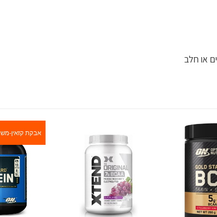
אבקת קזאין-משל