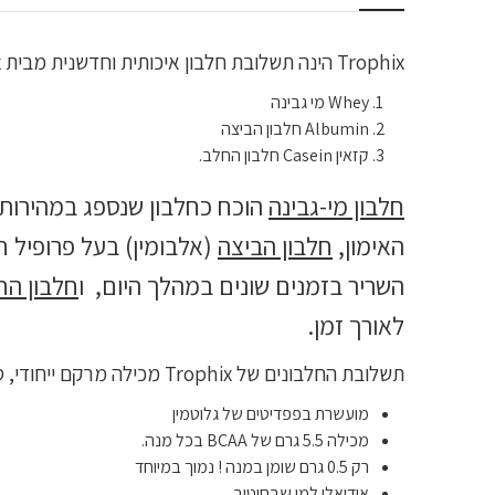
Trophix הינה תשלובת חלבון איכותית וחדשנית מבית Syntrax המכילה שלושה סוגי חלבון:
Whey מי גבינה
Albumin חלבון הביצה
קזאין Casein חלבון החלב.
חלבון מי-גבינה
הוכח כחלבון שנספג במהירות 
האימון,
חלבון הביצה
(אלבומין) בעל פרופיל 
השריר בזמנים שונים במהלך היום, ו
חלבון הח
לאורך זמן.
תשלובת החלבונים של Trophix מכילה מרקם ייחודי, סמיך יותר, וטעים להפליא, אשר נותן תחושת שובע לאורך זמן ומושלם למי שמחפש חלבון שהוא גם משביע.
מועשרת בפפדיטים של גלוטמין
מכילה 5.5 גרם של BCAA בכל מנה.
רק 0.5 גרם שומן במנה ! נמוך במיוחד
אידיאלי למי שבחיטוב