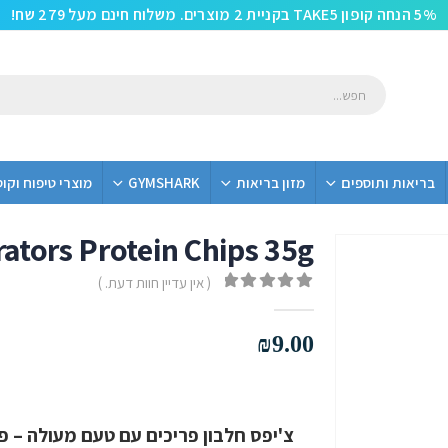
5% הנחה קופון TAKE5 בקניית 2 מוצרים. משלוח חינם מעל 279 שח!
בריאות ותוספים
מזון בריאות
GYMSHARK
מוצרי טיפוח וקו
ators Protein Chips 35g
ללא גלוטן
( אין עדיין חוות דעת. )
out of 5
0
₪
9.00
צ'יפס חלבון פריכים עם טעם מעולה – פר