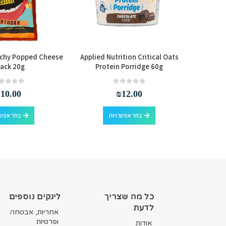
nchy Popped Cheese
Applied Nutrition Critical Oats
Warrior
ack 20g
Protein Porridge 60g
out of 5
0
out of 5
0
₪
10.00
₪
12.00
למוצר זה יש מספר סוגים. ניתן לבחור את האפשרויות בעמוד המוצר
למוצר זה יש מספר סוגים. ניתן לבחור את האפשרויות בעמוד המוצר
בחר אפשרויות
בחר אפשר
כל מה שצריך
לינקים נוספים
לדעת
אחריות, אבטחה
ופרטיות
אודות