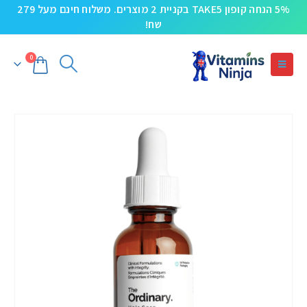
5% הנחה קופון TAKE5 בקניית 2 מוצרים. משלוח חינם מעל 279
שח!
0