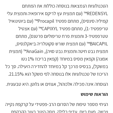
הטכנולוגיות הנמצאות בנוסחה כוללות את המתחם
REDENSYL™ (עם תמצית עץ לריקס אירופאיה ותמצית עלי
קמיליה סינסיס), מתחם פפטיד Procapil™ (עם ביוטינואיל
טריפפטיד-1), מתחם פפטיד CAPIXYL™ (עם אצטיל
טטרפפטיד-3 ותמצית פרח טריפוליום פרטנס), מתחם
BAICAPIL™ (עם תמצית שורש סקוטלריה ביאקלנסיס,
תמצית נבט חיטה ותמצית נבט סויה), AnaGain™ (תמצית
אפונה) וקפאין מסיס במיוחד (קפאין בריכוז 1% נטו
במשקל), בבסיס מרכך קל במיוחד להחדירה היעילה. סך כל
הריכוז של טכנולוגיות אלו בנוסחה לפי משקל הוא 21.15%.
הנוסחה אינה מכילה אלכוהול, אגוזים או גלוטן. היא טבעונית.
הוראות שימוש
הניחי מספר טיפות של הסרום הרב-פפטידי על קרקפת נקייה
ויבשה, פעם ביום, עדיף בלילה. מסה היטב בעור הקרקפת.