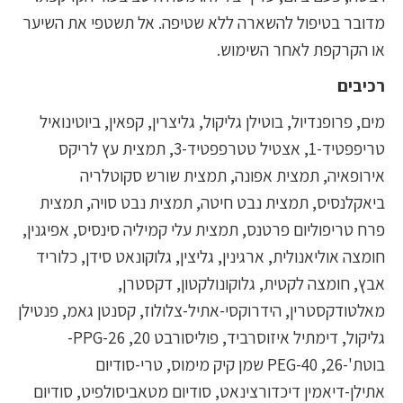
מדובר בטיפול להשארה ללא שטיפה. אל תשטפי את השיער
או הקרקפת לאחר השימוש.
רכיבים
מים, פרופנדיול, בוטילן גליקול, גליצרין, קפאין, ביוטינואיל
טריפפטיד-1, אצטיל טטרפפטיד-3, תמצית עץ לריקס
אירופאיה, תמצית אפונה, תמצית שורש סקוטלריה
ביאקלנסיס, תמצית נבט חיטה, תמצית נבט סויה, תמצית
פרח טריפוליום פרטנס, תמצית עלי קמיליה סינסיס, אפיגנין,
חומצה אוליאנולית, ארגינין, גליצין, גלוקונאט סידן, כלוריד
אבץ, חומצה לקטית, גלוקונולקטון, דקסטרן,
מאלטודקסטרין, הידרוקסי-אתיל-צלולוז, קסנטן גאמ, פנטילן
גליקול, דימתיל איזוסרביד, פוליסורבט 20, PPG-26-
בוטת'-26, PEG-40 שמן קיק מימוס, טרי-סודיום
אתילן-דיאמין דיכדורצינאט, סודיום מטאביסולפיט, סודיום