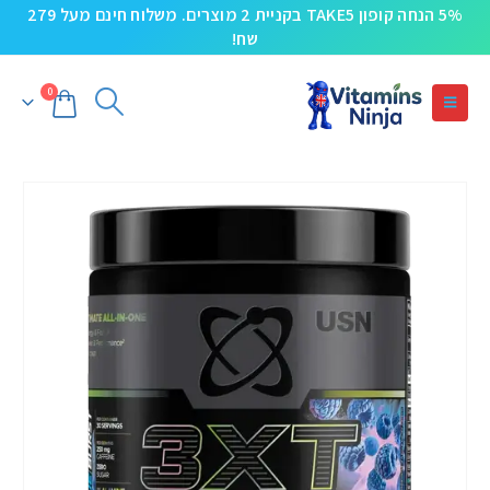
5% הנחה קופון TAKE5 בקניית 2 מוצרים. משלוח חינם מעל 279
שח!
0