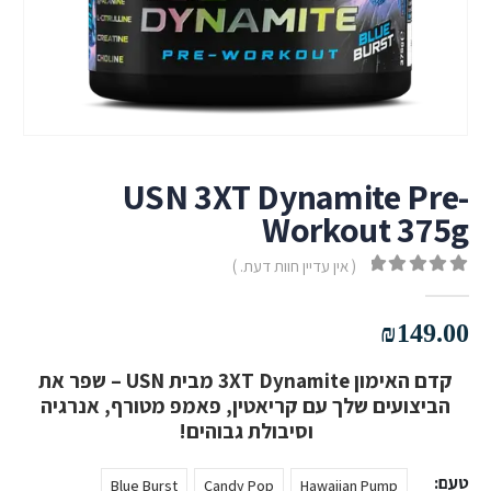
USN 3XT Dynamite Pre-
Workout 375g
( אין עדיין חוות דעת. )
out of 5
0
₪
149.00
קדם האימון 3XT Dynamite מבית USN – שפר את
הביצועים שלך עם קריאטין, פאמפ מטורף, אנרגיה
וסיבולת גבוהים!
טעם
Blue Burst
Candy Pop
Hawaiian Pump