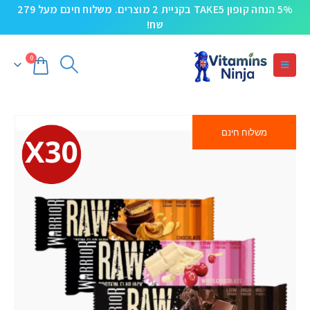
5% הנחה קופון TAKE5 בקניית 2 מוצרים. משלוח חינם מעל 279
שח!
0
משלוח חינם