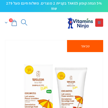
5% הנחה קופון TAKE5 בקניית 2 מוצרים. משלוח חינם מעל 279
שח!
0
טבעוני