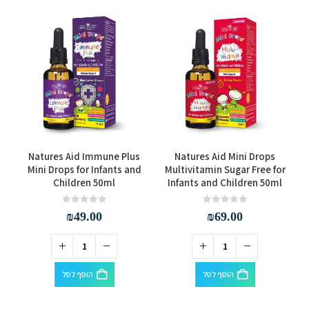
e
Natures Aid Immune Plus
Natures Aid Mini Drops
Mini Drops for Infants and
Multivitamin Sugar Free for
Children 50ml
Infants and Children 50ml
out of 5
0
out of 5
0
₪
49.00
₪
69.00
הוסף לסל
הוסף לסל