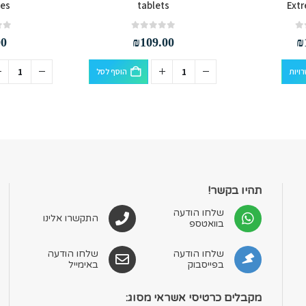
es
tablets
Ext
out of 5
0
out of 5
0
00
₪
109.00
₪
למוצר זה יש מספר סוגים. ניתן לבחור את האפשרויות בעמוד המוצר
ויות
הוסף לסל
תהיו בקשר!
שלחו הודעה
התקשרו אלינו
בוואטספ
שלחו הודעה
שלחו הודעה
בפייסבוק
באימייל
מקבלים כרטיסי אשראי מסוג: