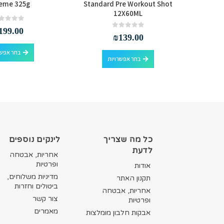
reme 325g
Standard Pre Workout Shot
12X60ML
out of 5
0
199.00
out of 5
0
₪
139.00
למוצר זה יש מספר סוגים. ניתן לבחור את האפשרויות בעמוד המוצר
למוצר זה יש מספר סוגים. ניתן לבחור את האפשרויות בעמוד המוצר
בחר אפשר
בחר אפשרויות
כל מה שצריך
לינקים נוספים
לדעת
אחריות, אבטחה
ופרטיות
אודות
מדיניות משלוחים,
תקנון האתר
ביטולים וחזרות
אחריות, אבטחה
צור קשר
ופרטיות
מאמרים
אבקות חלבון מומלצות