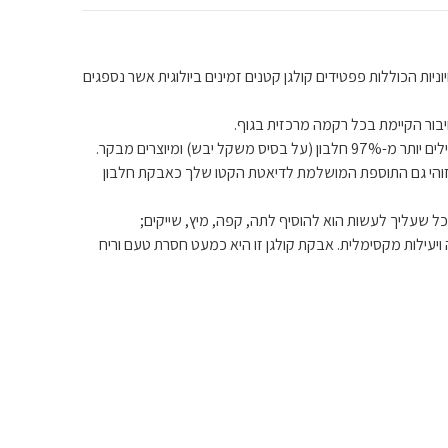
 האמינו החיוניות – אבקת הקולגן שנבדקה מדעית שלנו מכילה רמות גבוהות של 8 חומצות אמינו חיוניות הכוללות פפטידים קולגן קטנים זמינים ביולוגית אשר נספגים
מטית ועובדת היטב כתוסף מזון חלבון. זוהי גם התוספת המושלמת לדיאטת הקטו שלך כאבקת חלבון
ם ללא גושים, גושים או שאריות. כל שעליך לעשות הוא להוסיף לתה, קפה, מיץ, שייקים;
צמות; הוסף למתכוני אפייה או לקוקטיילים ותיהנה מהידרוליזט קולגן מסוג I ו-III למסיסות, ספיגה ויעילות מקסימלית. אבקת קולגן זו היא כמעט חסרת טעם וריח