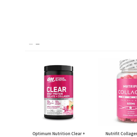
BE Pre
Optimum Nutrition Clear +
Nutrifit Collag