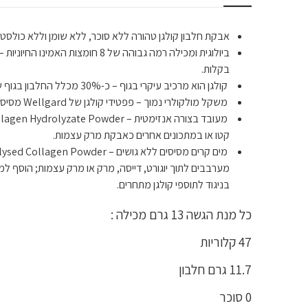
אבקת חלבון קולגן טהורה ללא סוכר, ללא שומן וללא כולסטר
בקלות.
קולגן הוא מרכיב עיקרי בגוף – כ-30% מכלל החלבון בגוף שלנו הוא קולגן. והקולגן עצמו מורכב מחומצות אמינו שהן אבני הבניין לרקמת החיבור הקיימת בכל רקמה מרכזית בגוף.
משקל מולקולרי נמוך – פפטידי קולגן של Wellgard מסיסים מאוד במים, בעלי משקל מולקולרי נמוך, ואין להם יכולת ג'ל. פפטידי קולגן מכילים יותר מ-97% חלבון (על בסיס משקל יבש) ומיוצרים מבקר.
קטו או במתכונים אחרים כאבקת מרק עצמות.
בניגוד לתוספי קולגן מתחרים.
כל מנת הגשה 13 גרם מכילה :
47 קלוריות
11.7 גרם חלבון
0 סוכר