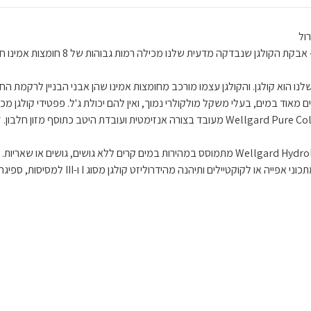
ול
ביולוגית ומכילה רמה גבוהה של 8 חומצות
מעובד בצורה אנזימטית – Wellgard Pure Collagen Hydrolyzate Powder מעובד בצורה אנזי
מים קרים מסיסים ללא גושים – Wellgard Hydrolysed Collagen Powder מתמוסס במהירות במים קרי
מערבבים לתוך יוגורט, דייסה, מרק או מרק ע