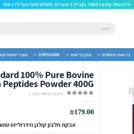
5% הנחה קופון TAKE5 בקניית 2 מוצרים. משלוח חינם מעל 279 שח!
בריאות ותוספים
מזון בריאות
GYMSHARK
מוצרי טיפוח וקו
ndard 100% Pure Bovine
n Peptides Powder 400G
( אין עדיין חוות דעת. )
out of 5
0
₪
179.00
אבקת חלבון קולגן הידרוליזט טהור