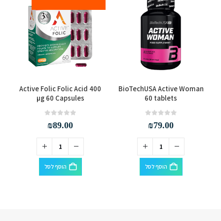
60
Active Folic Folic Acid 400
BioTechUSA Active Woman
µg 60 Capsules
60 tablets
out of 5
0
out of 5
0
₪
89.00
₪
79.00
הוסף לסל
הוסף לסל