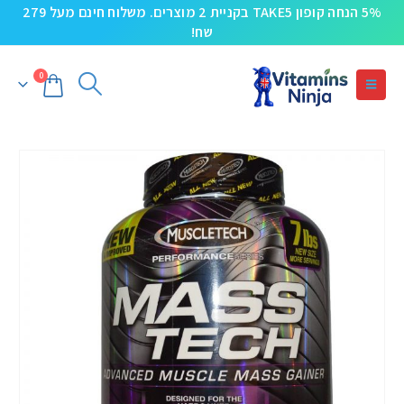
5% הנחה קופון TAKE5 בקניית 2 מוצרים. משלוח חינם מעל 279
שח!
0