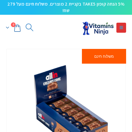
5% הנחה קופון TAKE5 בקניית 2 מוצרים. משלוח חינם מעל 279
שח!
0
משלוח חינם