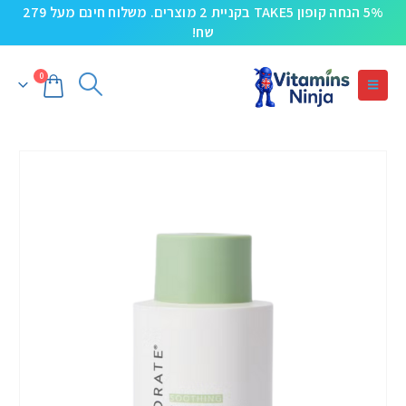
5% הנחה קופון TAKE5 בקניית 2 מוצרים. משלוח חינם מעל 279
שח!
0