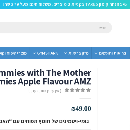
5% הנחה קופון TAKE5 בקניית 2 מוצרים. משלוח חינם מעל 279 שח!
בריאות ותוספים
מזון בריאות
GYMSHARK
מוצרי טיפוח וקו
ummies with The Mother
ies Apple Flavour AMZ
( אין עדיין חוות דעת. )
out of 5
0
₪
49.00
גומי-ויטמינים של חומץ תפוחים עם “האם” (Mother) – מינון יומי 1000 מ״ג (2 גומי