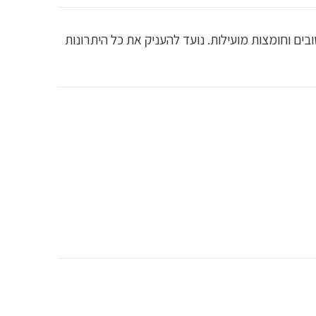
ז הטבעי המכיל אנזימים, חיידקים טובים וחומצות מועילות. נועד להעניק את כל היתרונות