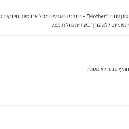
גומי לעיסה בטעם תפוחים המשלב חומץ תפוחים לא מסונן עם ה־“Mother” – התרכי
מיומית, ללא צורך בשתיית נוזל חומצי.