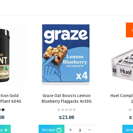
tion Gold
Graze Oat Boosts Lemon
Huel Comple
Plant 684G
Blueberry Flapjacks 4x30G
.00
out of 5
0
00
₪
23.00
₪
למוצר זה יש מספר סוגים. ניתן לבחור את האפשרויות בעמוד המוצר
ויות
הוסף לסל
בח