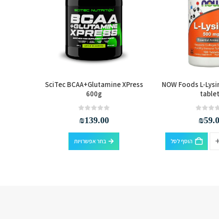
x 300G
SciTec BCAA+Glutamine XPress
NOW Foods L-Lysi
600g
table
out of 5
0
₪
139.00
₪
59.
למוצר זה יש מספר סוגים. ניתן לבחור את האפשרויות בעמוד המוצר
הוסף לסל
בחר אפשרויות