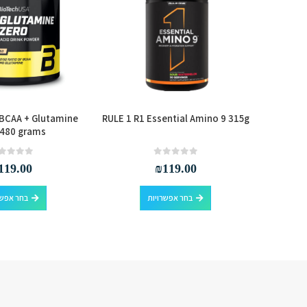
BCAA + Glutamine
RULE 1 R1 Essential Amino 9 315g
BioTec
 480 grams
out of 5
0
out of 5
0
119.00
₪
119.00
למוצר זה יש מספר סוגים. ניתן לבחור את האפשרויות בעמוד המוצר
סף לסל
בחר אפשרויות
בחר אפשר