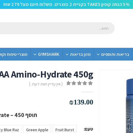
5% הנחה קופון TAKE5 בקניית 2 מוצרים. משלוח חינם מעל 279 שח!
בריאות ותוספים
מזון בריאות
GYMSHARK
מוצרי טיפוח וקו
CAA Amino-Hydrate 450g
( אין עדיין חוות דעת. )
out of 5
0
₪
139.00
תוסף BCAA Amino Hydrate – 450 גרם
טעם
cy Blue Raz
Green Apple
Fruit Burst