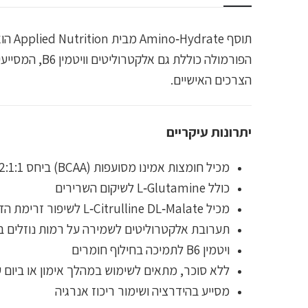
הפורמולה כו
הצרכים האישיים.
יתרונות עיקריים
מכיל חומצות אמינו מסועפות (BCAA) ביחס 2:1:1 לתמיכה בביצועים ובצמצום עייפות השרירים
כולל L‑Glutamine לשיקום השרירים
מכיל L‑Citrulline DL‑Malate לשיפור זרימת הדם ותחושת “Pump”
תערובת אלקטרוליטים לשמירה על רמות נוזלים ב
ויטמין B6 לתמיכה בחילוף חומרים
ללא סוכר, מתאים לשימוש במהלך אימון או ביום 
מסייע בהידרציה ושימור ריכוז אנרגיה