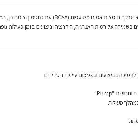
תוסף Amino‑Hydrate מבית Applied Nutrition הוא אבקת
ללת גם אלקטרוליטים וויטמין B6, המסייעים בשמירה על רמות האנרגיה, הידרציה וביצועים
מהלך פעילות
עמוס