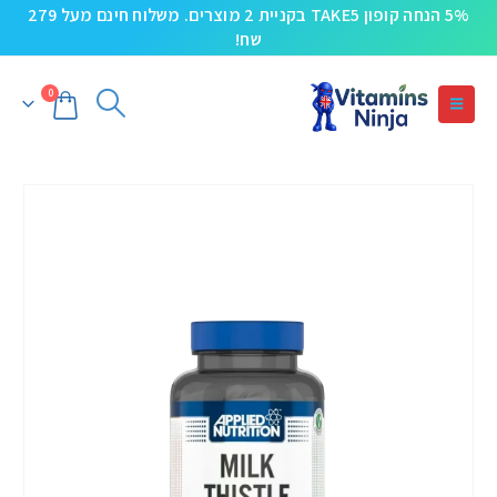
5% הנחה קופון TAKE5 בקניית 2 מוצרים. משלוח חינם מעל 279
שח!
0