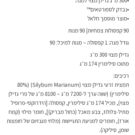
•300 מ״ג גדילן מצוי למנה
•נבדק לספורטאים™
•מוצר מוסמך חלאל
90 קפסולות צמחיות| 90 מנות
גודל מנה: 1 קפסולה – מנות למיכל: 90
גדילן מצוי 300 מ״ג
מתוכו סילימרין 174 מ״ג
רכיבים:
תמצית זרעי גדילן מצוי (Silybum Marianum) (80%
סילימרין) (שווה ערך ל-7200 מ״ג – 8100 מ״ג של פרי גדילן
מצוי), מכיל 174 מ״ג סילימרין, קפסולה [הידרוקסי-פרופיל
מתיל-צלולוז, צבע מאכל (כחול מבריק)], חומר מילוי (קמח
אורז), חומרים למניעת התגיישות (מלחי מגנזיום של חומצות
שומן, סיליקה).