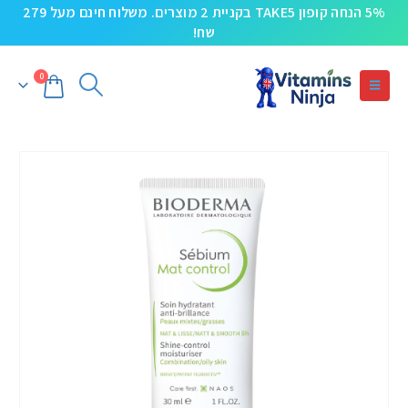
5% הנחה קופון TAKE5 בקניית 2 מוצרים. משלוח חינם מעל 279
שח!
0