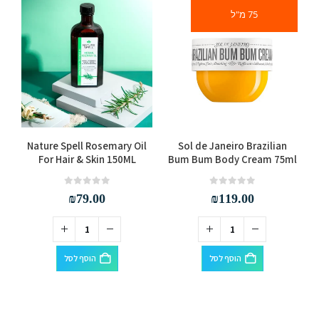
75 מ"ל
r
Nature Spell Rosemary Oil
Sol de Janeiro Brazilian
For Hair & Skin 150ML
Bum Bum Body Cream 75ml
out of 5
0
out of 5
0
₪
79.00
₪
119.00
הוסף לסל
הוסף לסל