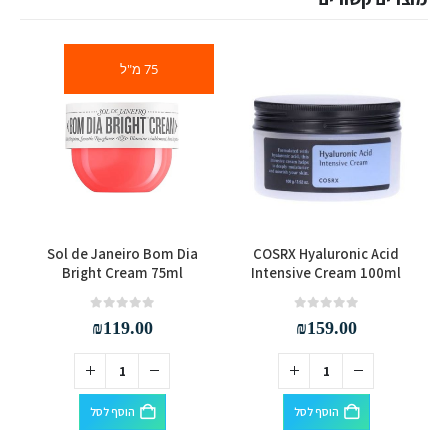
75 מ"ל
Sol de Janeiro Bom Dia
COSRX Hyaluronic Acid
Bright Cream 75ml
Intensive Cream 100ml
out of 5
0
out of 5
0
₪
119.00
₪
159.00
הוסף לסל
הוסף לסל