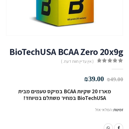
BioTechUSA BCAA Zero 20x9g
( אין עדיין חוות דעת. )
out of 5
0
המחיר
המחיר
₪
39.00
₪
49.00
המקורי
הנוכחי
מארז 20 שקיות BCAA במיקס טעמים מבית
היה:
הוא:
BioTechUSA במחיר משתלם במיוחד!
₪39.00.
₪49.00.
זמינות:
המלאי אזל