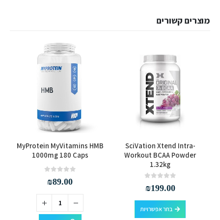
מוצרים קשורים
למוצר זה יש מספר סוגים. ניתן לבחור את האפשרויות בעמוד המוצר
0
MyProtein MyVitamins HMB
SciVation Xtend Intra-
1000mg 180 Caps
Workout BCAA Powder
1.32kg
out of 5
0
₪
89.00
out of 5
0
₪
199.00
למוצר זה יש מספר סוגים. ניתן לבחור את האפשרויות בעמוד המוצר
בחר אפשרויות