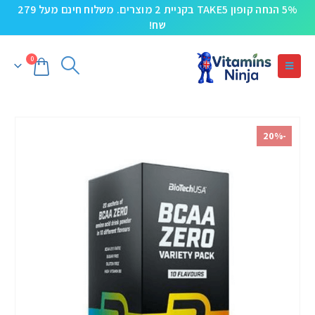
5% הנחה קופון TAKE5 בקניית 2 מוצרים. משלוח חינם מעל 279
שח!
0
-20%