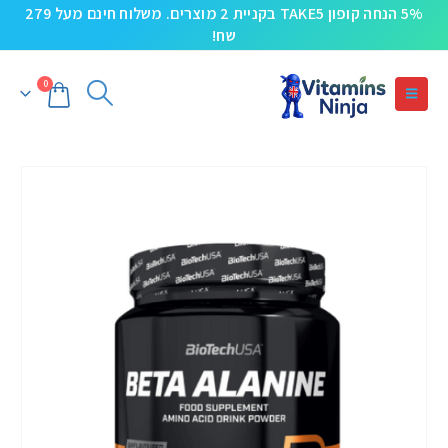
5% הנחה קופון TAKE5 בקניית 2 מוצרים. משלוח חינם מעל 279
שח!
0