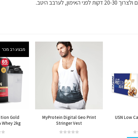
מבצע רב מכר
tion Gold
MyProtein Digital Geo Print
USN Low Car
 Whey 2kg
Stringer Vest
למוצר זה יש מספר סוגים. ניתן לבחור את האפשרויות בעמוד המוצר
out of 5
0
out of 5
0