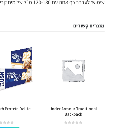
שימוש: לערבב כף אחת עם 120-180 מ"ל של מים קרים ולצרוך 20-30 דקות לפני האימון, לערבב היטב.
מוצרים קשורים
b Protein Delite
Under Armour Traditional
Nutrex
Backpack
out of 5
0
out of 5
0