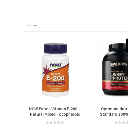
 650g
NOW Foods Vitamin E-200 –
Optimum Nutri
Natural Mixed Tocopherols
Standard 100%
out of 5
0