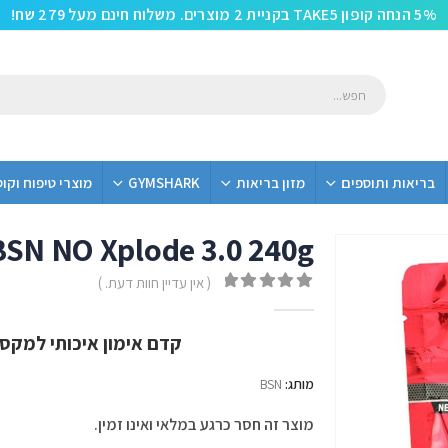
5% הנחה קופון TAKE5 בקניית 2 מוצרים. משלוח חינם מעל 279 שח!
בריאות ותוספים
מזון בריאות
GYMSHARK
מוצרי טיפוח וקו
BSN NO Xplode 3.0 240g
( אין עדיין חוות דעת. )
out of 5
0
קדם אימון איכותי למקס
מותג:
BSN
מוצר זה חסר כרגע במלאי ואינו זמין.