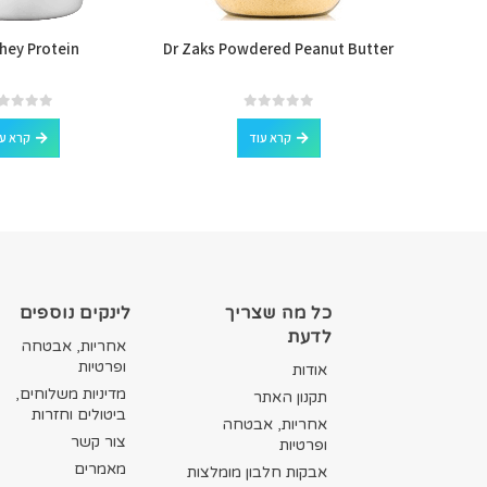
hey Protein
Dr Zaks Powdered Peanut Butter
Buff
למוצר זה יש מספר סוגים. ניתן לבחור את האפשרויות בעמוד המוצר
out of 5
0
out of 5
0
קרא עוד
קרא ע
כל מה שצריך
לינקים נוספים
לדעת
אחריות, אבטחה
ופרטיות
אודות
מדיניות משלוחים,
תקנון האתר
ביטולים וחזרות
אחריות, אבטחה
צור קשר
ופרטיות
מאמרים
אבקות חלבון מומלצות