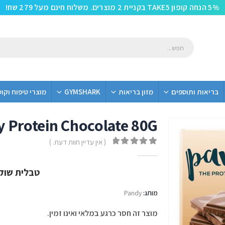
5% הנחה קופון TAKE5 בקניית 2 מוצרים. משלוח חינם מעל 279 שח!
בריאות ותוספים
מזון בריאות
GYMSHARK
מוצרי טיפוח וקו
 Protein Chocolate 80G
( אין עדיין חוות דעת. )
out of 5
0
טבלית שוקו
מותג:
Pandy
מוצר זה חסר כרגע במלאי ואינו זמין.