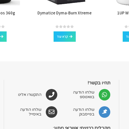
nos 360g
Dymatize Dyma-Burn Xtreme
1UP W
out of 5
0
out of 5
0
וד
קרא עוד
תהיו בקשר!
שלחו הודעה
התקשרו אלינו
בוואטספ
שלחו הודעה
שלחו הודעה
בפייסבוק
באימייל
מקבלים כרטיסי אשראי מסוג: