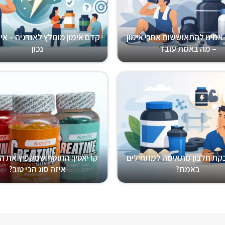
אמינו להתאוששות אחרי אימון
קדם אימון מומלץ לאנרגיה – אי
– מה באמת עובד
נכון
קת חלבון מתאימה למתחילים
קריאטין: התוסף שמקפיץ את הא
באמת?
איזה סוג הכי טוב?