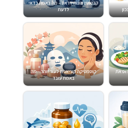
קריאטין מונוהידראט – מה באמת כדאי
כון
לדעת
רוס את
קוסמטיקה קוריאנית לעור זוהר – מה
באמת עובד