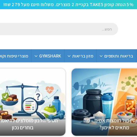
5% הנחה קופון TAKE5 בקניית 2 מוצרים. משלוח חינם מעל 279 שח!
בריאות ותוספים
מזון בריאות
GYMSHARK
מוצרי טיפוח וקו
טין מול חומצות אמינו – מה
חטיפי חלבון מומלצים לדיאטה 
מתאים לאימון?
בוחרים נכון