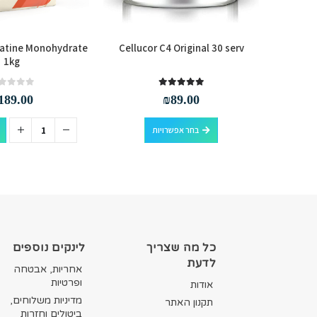
eatine Monohydrate
Cellucor C4 Original 30 serv
Optimum
1kg
Cre
out of 5
0
out of 5
5.00
189.00
₪
89.00
למוצר זה יש מספר סוגים. ניתן לבחור את האפשרויות בעמוד המוצר
סף לסל
בחר אפשרויות
כל מה שצריך
לינקים נוספים
לדעת
אחריות, אבטחה
ופרטיות
אודות
מדיניות משלוחים,
תקנון האתר
ביטולים וחזרות