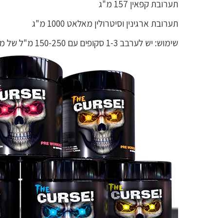
תערובת קפאין 157 מ"ג
תערובת ארגינין וסיטרולין מאלאט 1000 מ"ג
שימוש: יש לערבב 1-3 סקופים עם 150-250 מ"ל של מים ולצרוך 30 דקות לפני האימון. אין לצרוך יותר מ3 סקופים ב24 שעות .