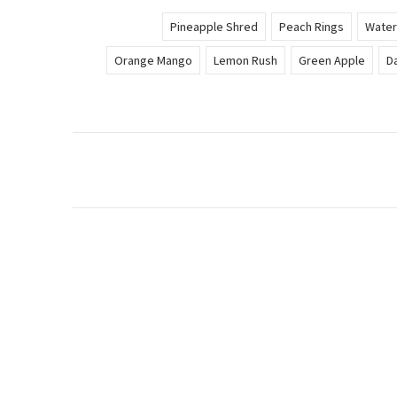
Pineapple Shred
Peach Rings
Wate
Orange Mango
Lemon Rush
Green Apple
D