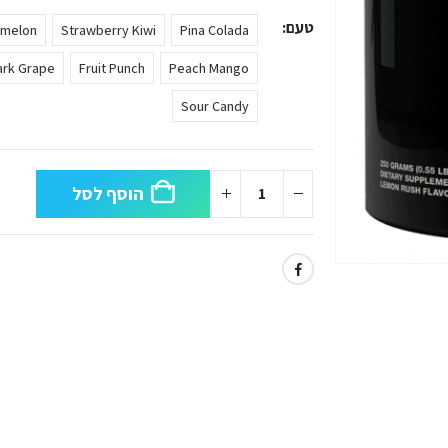
טעם
rmelon
Strawberry Kiwi
Pina Colada
ark Grape
Fruit Punch
Peach Mango
Sour Candy
הוסף לסל