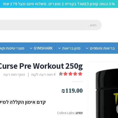
5% הנחה קופון TAKE5 בקניית 2 מוצרים. משלוח חינם מעל 279 שח!
בריאות ותוספים
מזון בריאות
GYMSHARK
מוצרי טיפוח וקו
Curse Pre Workout 250g
4
חוות דעת לקוח
|
הוסף חוות דעת
out of 5
4.50
₪
119.00
קדם אימון הקללה למיק
מותג:
Cobra Labs