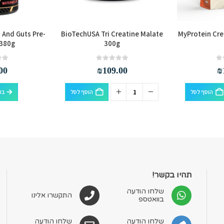
 And Guts Pre-
BioTechUSA Tri Creatine Malate
MyProtein Cr
380g
300g
out of 5
0
out of 5
0
00
₪
109.00
₪
הוסף לסל
הוסף לסל
בח
תהיו בקשר!
שלחו הודעה
התקשרו אלינו
בוואטספ
שלחו הודעה
שלחו הודעה