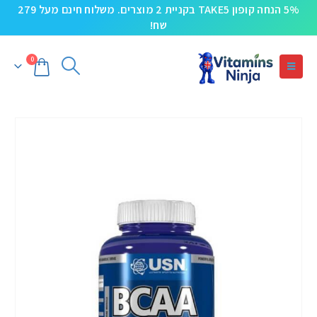
5% הנחה קופון TAKE5 בקניית 2 מוצרים. משלוח חינם מעל 279
שח!
0