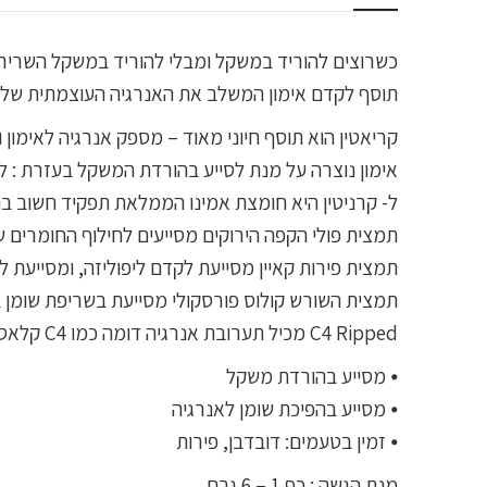
כשרוצים להוריד במשקל ומבלי להוריד במשקל השרירים, 
תוסף לקדם אימון המשלב את האנרגיה העוצמתית של הC4 עם רכיבים ספציפיים להורדה במשקל. נוסחה זו משפרת את הביצועים שלנו באימון תוך כדי סיוע בשריפת 
אימון נוצרה על מנת לסייע בהורדת המשקל בעזרת : ל-ק
ל- קרניטין היא חומצת אמינו הממלאת תפקיד חשוב בה
תמצית פולי הקפה הירוקים מסייעים לחילוף החומרים של
תמצית פירות קאיין מסייעת לקדם ליפוליזה, ומסייעת ל
תמצית השורש קולוס פורסקולי מסייעת בשריפת שומן ב
C4 Ripped מכיל תערובת אנרגיה דומה כמו C4 קלאסי, עם מרכיבים מרכזיים לייצור אנרגיה כדי לסייע לדחיפה באימונים קשים ואינטנסיביים.
⦁ מסייע בהורדת משקל
⦁ מסייע בהפיכת שומן לאנרגיה
⦁ זמין בטעמים: דובדבן, פירות
מנת הגשה : כף 1 – 6 גרם