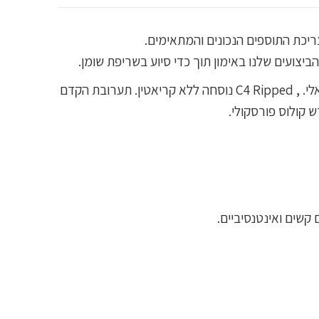
צריכת התוספים הנכונים והמתאימים.
קריאטין הוא תוסף חיוני מאוד – מספק אנרגיה לאימון ועוזר להגדלת המסה אבל להורדה במשקל קריאטין לא תמיד אידיאלי. , C4 Ripped נוסחה ללא קריאטין. תערובת הקדם
 קולוס פורסקולי.