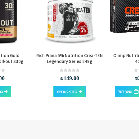
tion Gold
Rich Piana 5% Nutrition Crea-TEN
Olimp Nutrit
orkout 330g
Legendary Series 249g
4
out of 5
0
out of 5
0
00
₪
149.00
₪
למוצר זה יש מספר סוגים. ניתן לבחור את האפשרויות בעמוד המוצר
הוסף לסל
בחר אפשרויות
בח