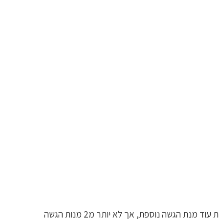
שימוש: יש לקחת כף 1 ולערבב יחד עם 170 מ"ל של מים, 20-30 דקות לפני האימון. במידה ויש צורך בעוד אנרגיה יש לקחת עוד מנת הגשה נוספת, אך לא יותר מ2 מנות הגשה