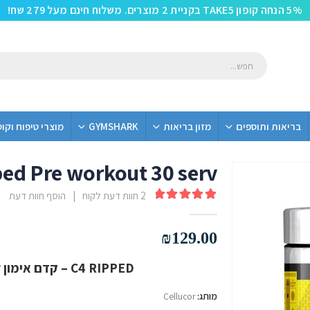
5% הנחה קופון TAKE5 בקניית 2 מוצרים. משלוח חינם מעל 279 שח!
בריאות ותוספים
מזון בריאות
GYMSHARK
מוצרי טיפוח וקו
ped Pre workout 30 serv
2
חוות דעת לקוח
|
הוסף חוות דעת
out of 5
5.00
₪
129.00
C4 RIPPED – קדם אימון ללא קריאטין לשריפת שומן יעילה
מותג:
Cellucor