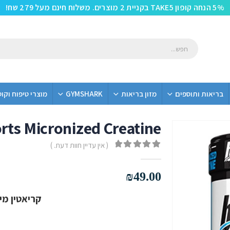
5% הנחה קופון TAKE5 בקניית 2 מוצרים. משלוח חינם מעל 279 שח!
בריאות ותוספים
מזון בריאות
GYMSHARK
מוצרי טיפוח וקו
rts Micronized Creatine
( אין עדיין חוות דעת. )
out of 5
0
₪
49.00
קריאטין מיקרוני %