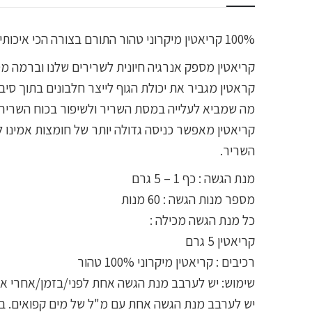
100% קריאטין מיקרוני טהור התורם בצורה הכי איכותית והכי יעילה לקליטה אופטימלית של הקריאטין. קריאטין ידוע בתור תוסף תזונה קריטי ונחוץ למתאמנים ולמפתחי גוף .
קריאטין מספק אנרגיה חיונית לשרירים שלנו וברמה מס
קראטין מגביר את יכולת הגוף לייצר חלבונים בתוך סי
מה שמביא לעלייה במסת השריר ולשיפור בכוח השריר ת
קריאטין מאפשר כניסה גדולה יותר של חומצות אמינו 
השריר.
מנת הגשה : כף 1 – 5 גרם
מספר מנות הגשה : 60 מנות
כל מנת הגשה מכילה :
קריאטין 5 גרם
רכיבים : קריאטין מיקרוני 100% טהור
שימוש: יש לערבב מנת הגשה אחת לפני/בזמן/אחרי אי
יש לערבב מנת הגשה אחת עם מ"ל של מים קפואים. בי