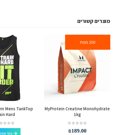
מוצרים קשורים
200 מנות
rm Mens TankTop
MyProtein Creatine Monohydrate
BSN 
ain Hard
1kg
out of 5
0
out of 5
0
₪
189.00
בחר אפשר