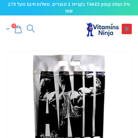
5% הנחה קופון TAKE5 בקניית 2 מוצרים. משלוח חינם מעל 279
שח!
0