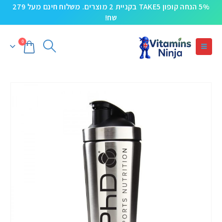
5% הנחה קופון TAKE5 בקניית 2 מוצרים. משלוח חינם מעל 279
שח!
0