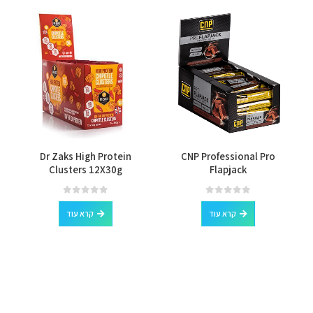
 –
Dr Zaks High Protein
CNP Professional Pro
s
Clusters 12X30g
Flapjack
out of 5
0
out of 5
0
קרא עוד
קרא עוד