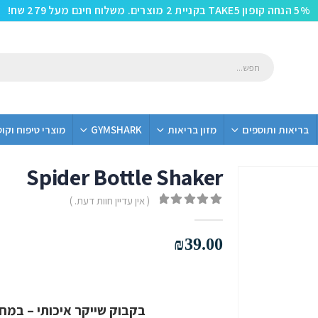
5% הנחה קופון TAKE5 בקניית 2 מוצרים. משלוח חינם מעל 279 שח!
בריאות ותוספים
מזון בריאות
GYMSHARK
מוצרי טיפוח וקו
Spider Bottle Shaker
( אין עדיין חוות דעת. )
out of 5
0
₪
39.00
בקבוק שייקר איכותי – במח