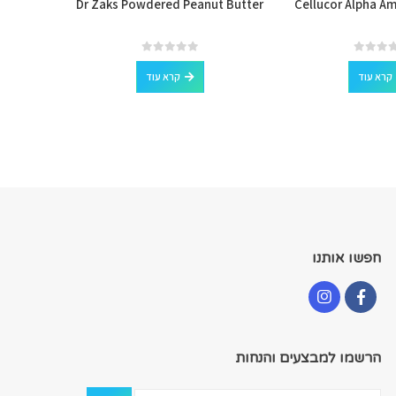
Clusters
Dr Zaks Powdered Peanut Butter
Cellucor Alpha A
out of 5
0
קרא עוד
קרא עוד
חפשו אותנו
הרשמו למבצעים והנחות