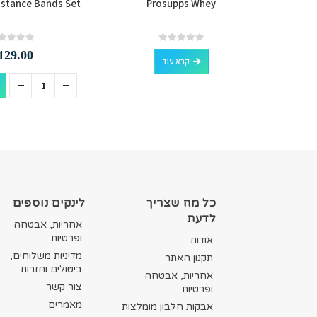
istance Bands Set
Prosupps Whey
NOW F
Natur
out of 5
0
out of 5
0
129.00
קרא עוד
סף לסל
כל מה שצריך
לינקים נוספים
לדעת
אחריות, אבטחה
ופרטיות
אודות
מדיניות משלוחים,
תקנון האתר
ביטולים וחזרות
אחריות, אבטחה
צור קשר
ופרטיות
מאמרים
אבקות חלבון מומלצות