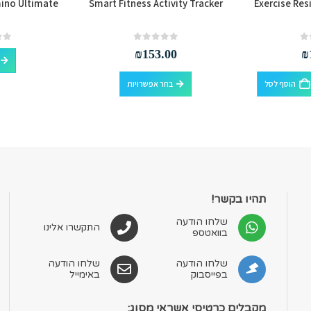
mino Ultimate
Smart Fitness Activity Tracker
Exercise Res
out of 5
0
out of 5
0
₪
153.00
₪
למוצר זה יש מספר סוגים. ניתן לבחור את האפשרויות בעמוד המוצר
הוסף לסל
בחר אפשרויות
תהיו בקשר!
שלחו הודעה
התקשרו אלינו
בוואטספ
שלחו הודעה
שלחו הודעה
בפייסבוק
באימייל
מקבלים כרטיסי אשראי מסוג: