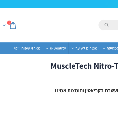
0
סמטיקה
מוצרים לשיער
K-Beauty
מארזי טיפוח ויופי
MuscleTech Nitro-T
חלבון עם קריאטין-משלוח חינם
ועשרת בקריאטין וחומצות אמינו