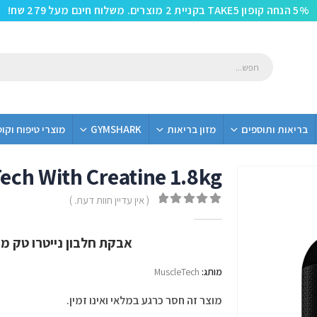
5% הנחה קופון TAKE5 בקניית 2 מוצרים. משלוח חינם מעל 279 שח!
בריאות ותוספים
מזון בריאות
GYMSHARK
מוצרי טיפוח וקו
ech With Creatine 1.8kg
חלבון עם קריאטין-משלוח חינם
( אין עדיין חוות דעת. )
out of 5
0
אבקת חלבון נייטרו טק מ
מותג:
MuscleTech
מוצר זה חסר כרגע במלאי ואינו זמין.