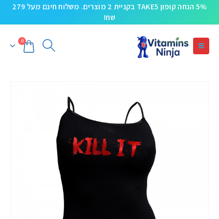
5% הנחה קופון TAKE5 בקניית 2 מוצרים. משלוח חינם מעל 279
שח!
0