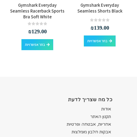
s
Gymshark Everyday
Gymshark Everyday
Seamless Racerback Sports
Seamless Shorts Black
Bra Soft White
out of 5
0
₪
139.00
out of 5
0
₪
129.00
למוצר זה יש מספר סוגים. ניתן לבחור את האפשרויות בעמוד המוצר
למוצר זה יש מספר סוגים. ניתן לבחור את האפשרויות בעמוד המוצר
בחר אפשרויות
בחר אפשרויות
כל מה שצריך לדעת
אודות
תקנון האתר
אחריות, אבטחה ופרטיות
אבקות חלבון מומלצות