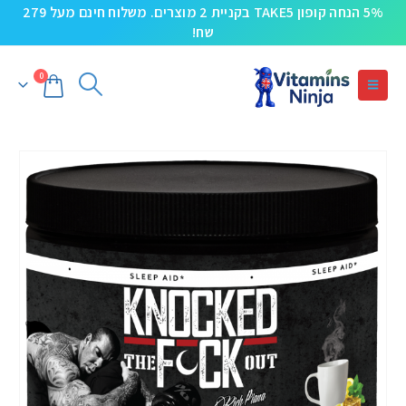
5% הנחה קופון TAKE5 בקניית 2 מוצרים. משלוח חינם מעל 279
שח!
0