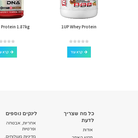
Protein 1.87kg
1UP Whey Protein
Nutrex
out of 5
0
out of 5
0
קרא עוד
קרא ע
כל מה שצריך
לינקים נוספים
לדעת
אחריות, אבטחה
ופרטיות
אודות
מדיניות משלוחים,
תקנון האתר