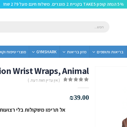
5% הנחה קופון TAKE5 בקניית 2 מוצרים. משלוח חינם מעל 279 שח!
בריאות ותוספים
מזון בריאות
GYMSHARK
מוצרי טיפוח וקו
ion Wrist Wraps, Animal
( אין עדיין חוות דעת. )
out of 5
0
₪
39.00
אל תרימו משקולות בלי רצועות שורש כף יד ש