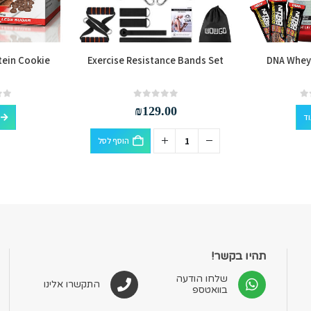
tein Cookie
Exercise Resistance Bands Set
DNA Whey 
out of 5
0
out of 5
0
₪
129.00
וד
הוסף לסל
תהיו בקשר!
שלחו הודעה
התקשרו אלינו
בוואטספ