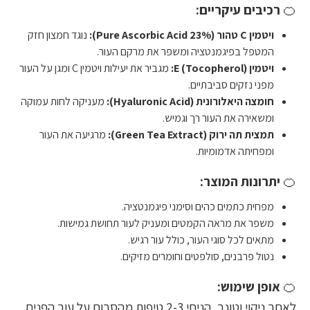
🍊
רכיבים עיקריים:
ויטמין C טהור (Pure Ascorbic Acid 23%):
נוגד חמצון חזק
המטפל בפיגמנטציה ומשפר את מרקם העור.
ויטמין E (Tocopherol):
מגביר את יעילות ויטמין C ומגן על העור
מפני נזקים סביבתיים.
חומצה היאלורונית (Hyaluronic Acid):
מעניקה לחות עמוקה
ומשאירה את העור רך וגמיש.
תמצית תה ירוק (Green Tea Extract):
מרגיעה את העור
ומפחיתה אדמומיות.
🍊
יתרונות המוצר:
מפחית כתמים כהים וסימני פיגמנטציה.
משפר את מראה הקמטים ומעניק לעור תחושת גמישות.
מתאים לכל סוגי העור, כולל עור רגיש.
נטול פרבנים, סולפטים וחומרים מזיקים.
🍊
אופן שימוש:
לאחר ניקוי וטונר, הניחי 2-3 טיפות מהסרום על עור הפנים