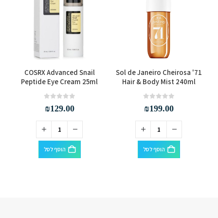
l
COSRX Advanced Snail
Sol de Janeiro Cheirosa '71
Peptide Eye Cream 25ml
Hair & Body Mist 240ml
out of 5
0
out of 5
0
₪
129.00
₪
199.00
הוסף לסל
הוסף לסל