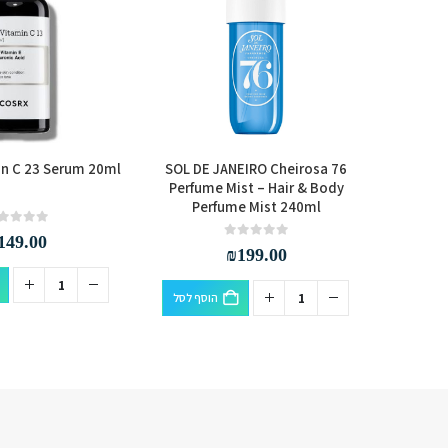
n C 23 Serum 20ml
SOL DE JANEIRO Cheirosa 76
SOL DE
Perfume Mist – Hair & Body
Perfu
Perfume Mist 240ml
P
out of 5
0
149.00
out of 5
0
₪
199.00
סף לסל
הוסף לסל