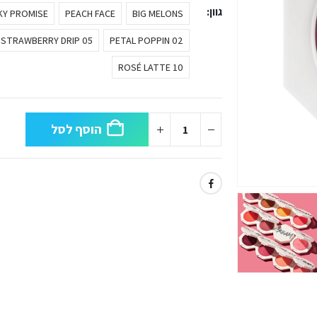
גוון
KY PROMISE
PEACH FACE
BIG MELONS
05 STRAWBERRY DRIP
02 PETAL POPPIN
10 ROSÉ LATTE
הוסף לסל