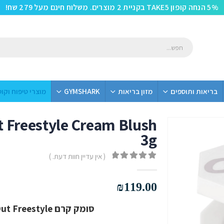
5% הנחה קופון TAKE5 בקניית 2 מוצרים. משלוח חינם מעל 279 שח!
בריאות ותוספים
מזון בריאות
GYMSHARK
מוצרי טיפוח וקו
 Freestyle Cream Blush
3g
( אין עדיין חוות דעת. )
out of 5
0
₪
119.00
סומק קרם Cheeks Out Freestyle מבית Fenty Beauty