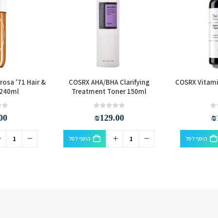
rosa '71 Hair &
COSRX AHA/BHA Clarifying
COSRX Vitami
 240ml
Treatment Toner 150ml
out of 5
0
out of 5
0
00
₪
129.00
₪
הוסף לסל
הוסף לסל