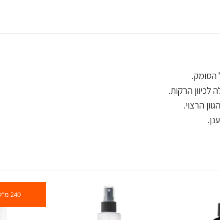
הסומק.
 לכיוון הרקות.
ון הרצוי.
נן.
240 מ"ל