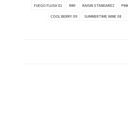
01 FUEGO FLUSH
RIRI
RAISIN STANDARDZ
PIN
09 COOL BERRY
08 SUMMERTIME WINE