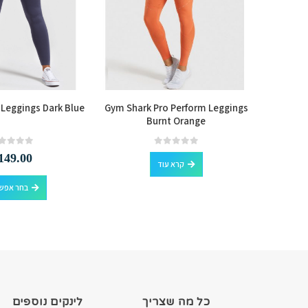
 Leggings Dark Blue
Gym Shark Pro Perform Leggings
Gym Sha
Burnt Orange
out of 5
0
out of 5
0
149.00
קרא עוד
למוצר זה יש מספר סוגים. ניתן לבחור את האפשרויות בעמוד המוצר
בחר אפשר
כל מה שצריך
לינקים נוספים