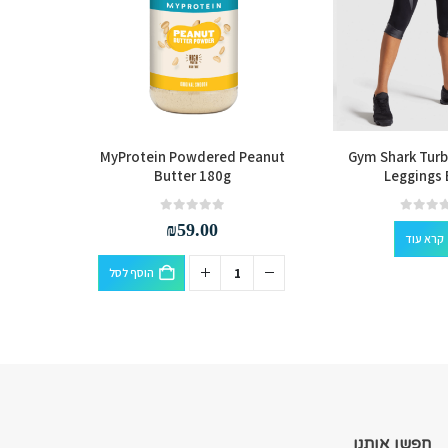
 Seamless
MyProtein Powdered Peanut
Gym Shark Tur
e
Butter 180g
Leggings 
out of 5
0
₪
59.00
קרא עוד
הוסף לסל
חפשו אותנו