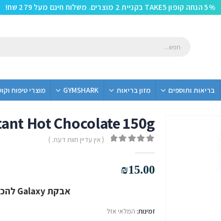
5% הנחה קופון TAKE5 בקניית 2 מוצרים. משלוח חינם מעל 279 שח!
בריאות ותוספים
מזון בריאות
GYMSHARK
מוצרי טיפוח וקו
tant Hot Chocolate 150g
( אין עדיין חוות דעת. )
out of 5
0
₪
15.00
אבקת Galaxy להכנת שוקו חם טעים בטירוף!
זמינות:
המלאי אזל