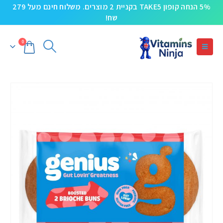
5% הנחה קופון TAKE5 בקניית 2 מוצרים. משלוח חינם מעל 279
שח!
0