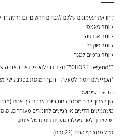
קחו את האימונים שלכם לגבהים חדשים עם גרסה גדולה ומשופרת ש
• יותר פאמפ!
• יותר אנרגיה!
• יותר פוקוס!
• יותר גרמים למנה
**GHOST Legend** נוצר כדי להעצים את האגדה שבך בכל התחומים. כושר, ספורט, בילויים ואנרגיה.
*הכף שלנו תמיד למעלה – הכף המוגנת בפטנט של Ghost מבטיחה שלא תצטרכו לחפש את הכף בתוך האריזה שוב.
הוראות שימוש:
אין לצרוך יותר ממנה אחת ביום. ערבבו כף אחת (מנה אחת) של GHOST Legend עם 240-300 מ"ל מים או 
משתמשים חדשים או רגישים לחומרים מעוררים, מומלץ
יש לצרוך לפני פעילות גופנית בימים של אימון.
גודל מנה: כף אחת (22 גרם)