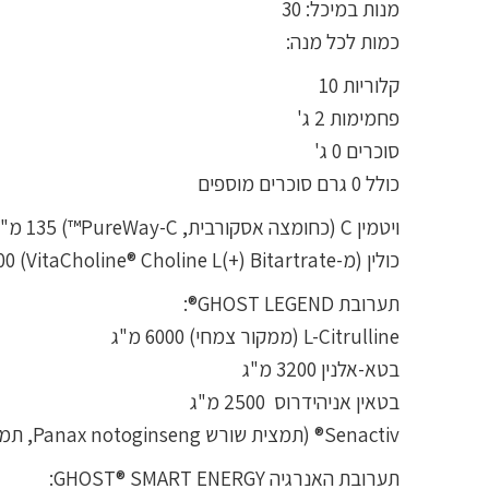
מנות במיכל: 30
כמות לכל מנה:
קלוריות 10
פחמימות 2 ג'
סוכרים 0 ג'
כולל 0 גרם סוכרים מוספים
ויטמין C (כחומצה אסקורבית, PureWay-C™) 135 מ"ג
כולין (מ-VitaCholine® Choline L(+) Bitartrate) 400 מ"ג
תערובת GHOST LEGEND®:
L-Citrulline (ממקור צמחי) 6000 מ"ג
בטא-אלנין 3200 מ"ג
בטאין אניהידרוס 2500 מ"ג
Senactiv® (תמצית שורש Panax notoginseng, תמצית פרי Rosa canina) 100 מ"ג
תערובת האנרגיה GHOST® SMART ENERGY: