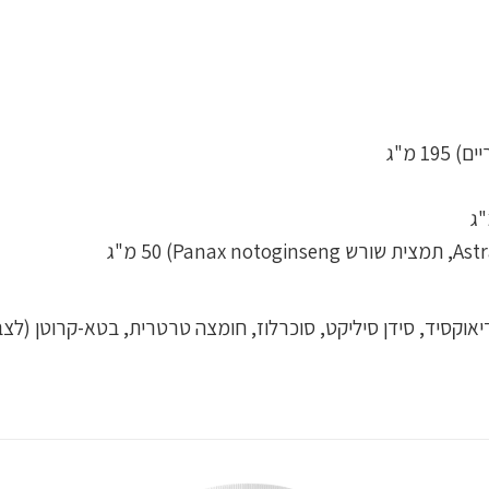
דיאוקסיד, סידן סיליקט, סוכרלוז, חומצה טרטרית, בטא-קרוטן (לצ