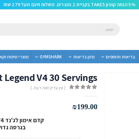
5% הנחה קופון TAKE5 בקניית 2 מוצרים. משלוח חינם מעל 279 שח!
בריאות ותוספים
מזון בריאות
GYMSHARK
מוצרי טיפוח וקו
 Legend V4 30 Servings
( אין עדיין חוות דעת. )
out of 5
0
₪
199.00
קדם אימון לג'נד V4 של גוסט במגוון טעמים !
בגרסה גדול