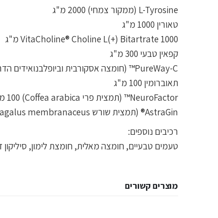
L-Tyrosine (ממקור צמחי) 2000 מ"ג
טאורין 1000 מ"ג
VitaCholine® Choline L(+) Bitartrate 1000 מ"ג
קפאין טבעי 300 מ"ג
PureWay-C™ (חומצה אסקורבית וביופלבנואידים הדריים) 195 מ"ג
תאוברומין 100 מ"ג
NeuroFactor™ (תמצית פרי Coffea arabica) 100 מ"ג
AstraGin® (תמצית שורש Astragalus membranaceus, תמצית שורש Panax notoginseng) 50 מ"ג
רכיבים נוספים:
טעמים טבעיים, חומצה מאלית, חומצת לימון, סיליקון 
מוצרים קשורים