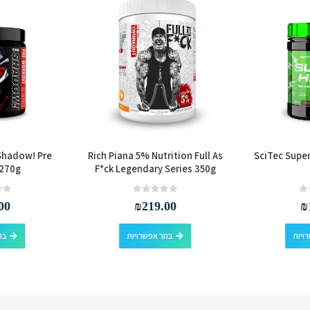
Shadow! Pre
Rich Piana 5% Nutrition Full As
SciTec Supe
270g
F*ck Legendary Series 350g
out of 5
0
out of 5
0
00
₪
219.00
₪
למוצר זה יש מספר סוגים. ניתן לבחור את האפשרויות בעמוד המוצר
למוצר זה יש מספר סוגים. ניתן לבחור את האפשרויות בעמוד המוצר
ויות
בחר אפשרויות
בח