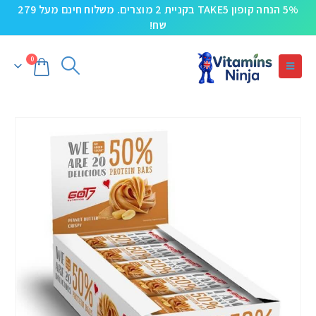
5% הנחה קופון TAKE5 בקניית 2 מוצרים. משלוח חינם מעל 279
שח!
0