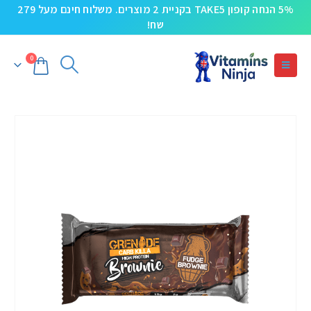
5% הנחה קופון TAKE5 בקניית 2 מוצרים. משלוח חינם מעל 279
שח!
0