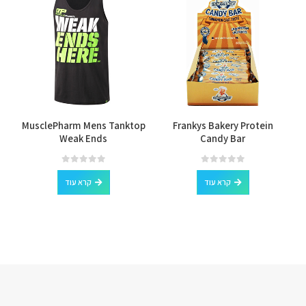
MusclePharm Mens Tanktop
Frankys Bakery Protein
Weak Ends
Candy Bar
out of 5
0
out of 5
0
קרא עוד
קרא עוד