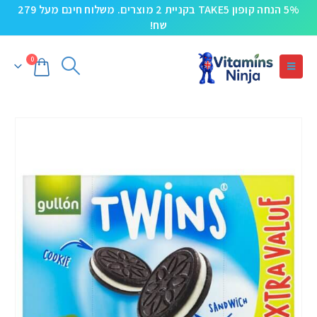
5% הנחה קופון TAKE5 בקניית 2 מוצרים. משלוח חינם מעל 279
שח!
0