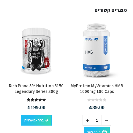
מוצרים קשורים
אב
למוצר זה יש מספר סוגים. ניתן לבחור את האפשרויות בעמוד המוצר
ey
Rich Piana 5% Nutrition 5150
MyProtein MyVitamins HMB
g
Legendary Series 300g
1000mg 180 Caps
out of 5
5.00
out of 5
0
₪
199.00
₪
89.00
למוצר זה יש מספר סוגים. ניתן לבחור את האפשרויות בעמוד המוצר
בחר אפשרויות
הוסף לסל