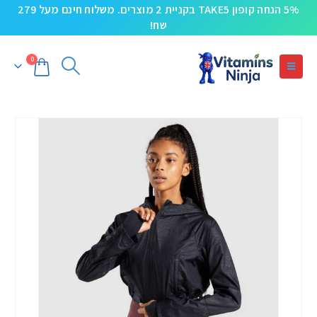
5% הנחה קופון TAKE5 בקניית 2 מוצרים. משלוח חינם מעל 279
שח!
0