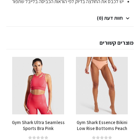
יש לכבס את החולצה בדיוק לפי הוראות הכביסה בלייבל שתפור
חוות דעת (0)
מוצרים קשורים
למוצר זה יש מספר סוגים. ניתן לבחור את האפשרויות בעמוד המוצר
למוצר זה יש מספר סוגים. ניתן לבחור את האפשרויות בעמוד המוצר
d
Gym Shark Ultra Seamless
Gym Shark Essence Bikini
Sports Bra Pink
Low Rise Bottoms Peach