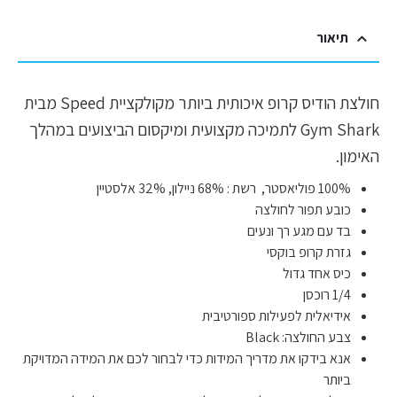
תיאור
חולצת הודיס קרופ איכותית ביותר מקולקציית Speed מבית
Gym Shark לתמיכה מקצועית ומיקסום הביצועים במהלך
האימון.
100% פוליאסטר, רשת : 68% ניילון, 32% אלסטיין
כובע תפור לחולצה
בד עם מגע רך ונעים
גזרת קרופ בוקסי
כיס אחד גדול
1/4 רוכסן
אידיאלית לפעילות ספורטיבית
צבע החולצה: Black
אנא בידקו את מדריך המידות כדי לבחור לכם את המידה המדויקת
ביותר