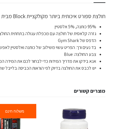
חולצת ספורט איכותית ביותר מקולקציית Block מבית Gym Shark לתמיכה מקצועית במהלך האימונים ומיקסום הביצועים במהלך האימון.
95% כותנה, 5% אלסטיין
גזרה קלאסית של חולצה עם מכפלת עגולה בתחתית החולצ
הדפס של Gym Shark
בד נעים ורך: הפריט עשוי משילוב של כותנה ואלסטיין לאפש
צבע החולצה: Blue
אנא בידקו את מדריך המידות כדי לבחור לכם את המידה המד
יש לכבס את החולצה בדיוק לפי הוראות הכביסה בלייבל שת
מוצרים קשורים
משלוח חינם