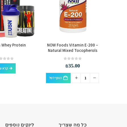
 Whey Protein
NOW Foods Vitamin E-200 –
Dymati
Natural Mixed Tocopherols
out of 5
0
out of 5
0
₪
35.00
קרא ע
הוסף לסל
כל מה שצריך
לינקים נוספים