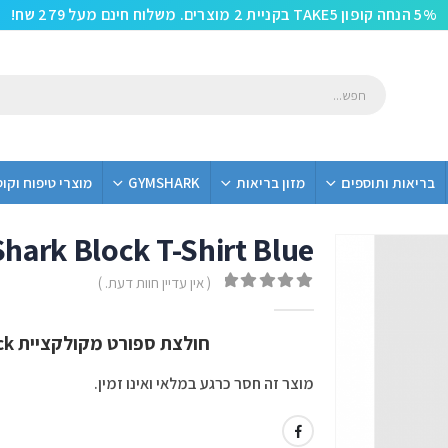
5% הנחה קופון TAKE5 בקניית 2 מוצרים. משלוח חינם מעל 279 שח!
בריאות ותוספים
מזון בריאות
GYMSHARK
מוצרי טיפוח וקו
hark Block T-Shirt Blue
( אין עדיין חוות דעת. )
out of 5
0
חולצת ספורט מקולקציית Block מבית Gym Shark בצבע Blue
מוצר זה חסר כרגע במלאי ואינו זמין.