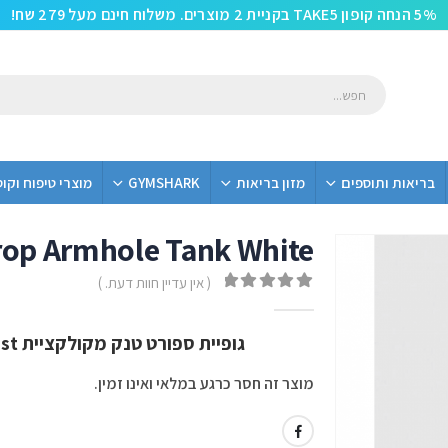
5% הנחה קופון TAKE5 בקניית 2 מוצרים. משלוח חינם מעל 279 שח!
בריאות ותוספים
מזון בריאות
GYMSHARK
מוצרי טיפוח וקו
rop Armhole Tank White
( אין עדיין חוות דעת. )
out of 5
0
גופיית ספורט טנק מקולקציית Contrast מבית Gym Shark בצבע White
מוצר זה חסר כרגע במלאי ואינו זמין.