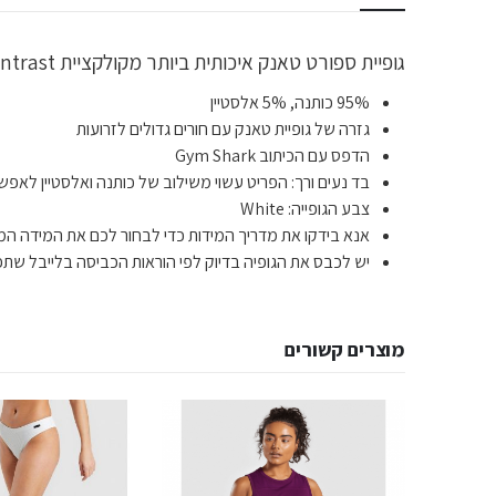
גופיית ספורט טאנק איכותית ביותר מקולקציית Contrast מבית Gym Shark לתמיכה מקצועית במהלך האימונים ומיקסום הביצועים במהלך האימון.
95% כותנה, 5% אלסטיין
גזרה של גופיית טאנק עם חורים גדולים לזרועות
הדפס עם הכיתוב Gym Shark
בד נעים ורך: הפריט עשוי משילוב של כותנה ואלסטיין לאפש
צבע הגופייה: White
אנא בידקו את מדריך המידות כדי לבחור לכם את המידה המד
יש לכבס את הגופיה בדיוק לפי הוראות הכביסה בלייבל שתפו
מוצרים קשורים